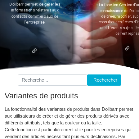
La fonction Gestion d'une base de
connaissance de Dolibarr permet
de créer, modifier, supprimer et
consulter des fiches d'information
sur différents sujets liés à l'activité
de l'entreprise.
Rechercher
Rechercher
Variantes de produits
La fonctionnalité des variantes de produits dans Dolibarr permet
aux utilisateurs de créer et de gérer des produits dérivés avec
différents attributs, tels que la couleur ou la taille.
Cette fonction est particulièrement utile pour les entreprises qui
vendent des articles nécessitant plusieurs déclinaisons. Par