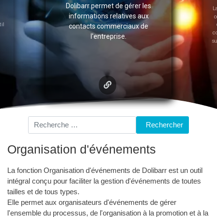
ibarr permet de gérer les
La fonction Gestion d'une base 
formations relatives aux
connaissance de Dolibarr perme
ntacts commerciaux de
de créer, modifier, supprimer et
l'entreprise.
consulter des fiches d'informati
sur différents sujets liés à l'activi
de l'entreprise.
Rechercher
Rechercher
Organisation d'événements
La fonction Organisation d'événements de Dolibarr est un outil
intégral conçu pour faciliter la gestion d'événements de toutes
tailles et de tous types.
Elle permet aux organisateurs d'événements de gérer
l'ensemble du processus, de l'organisation à la promotion et à la