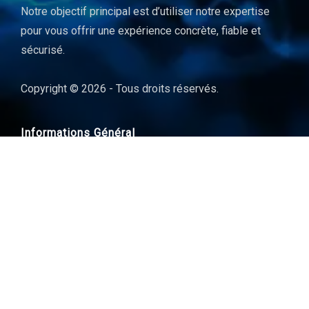
Notre objectif principal est d’utiliser notre expertise
pour vous offrir une expérience concrète, fiable et
sécurisé.
Copyright © 2026 - Tous droits réservés.
Informations Général
Contact
Tarifs en détail
Espace de démonstration
Création de mon hébergement
Fonctionnalités de Dolibarr
Statuts des services
Blog & actualitées
Plan du site