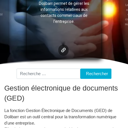
Dolibarr permet de gérer les
La fon
informations relatives aux
connai
de cr
contacts commerciaux de
consult
l'entreprise.
sur diff
Rechercher
Rechercher
Gestion électronique de documents
(GED)
La fonction Gestion Électronique de Documents (GED) de
Dolibarr est un outil central pour la transformation numérique
d'une entreprise.