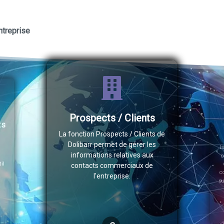
ntreprise
Gestion d'une base de
connaissance
de
La fonction Gestion d'une base de
c
connaissance de Dolibarr permet
d
de créer, modifier, supprimer et
consulter des fiches d'information
sur différents sujets liés à l'activité
de l'entreprise.