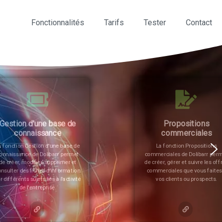
Fonctionnalités
Tarifs
Tester
Contact
Propositions
Gestion des partenaria
commerciales
La fonction Gestion des
partenariats de Dolibarr permet
La fonction Propositions
gérer les relations entre les
ommerciales de Dolibarr permet
différents acteurs impliqués d
e créer, gérer et suivre les offres
un projet ou une activité.
commerciales que vous faites à
vos clients ou prospects.