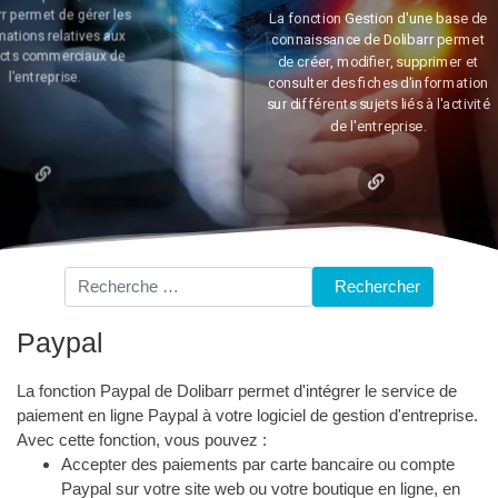
La fonction Gestion d'une base de
c
connaissance de Dolibarr permet
d
de créer, modifier, supprimer et
consulter des fiches d'information
sur différents sujets liés à l'activité
de l'entreprise.
Rechercher
Rechercher
Paypal
La fonction Paypal de Dolibarr permet d'intégrer le service de
paiement en ligne Paypal à votre logiciel de gestion d'entreprise.
Avec cette fonction, vous pouvez :
Accepter des paiements par carte bancaire ou compte
Paypal sur votre site web ou votre boutique en ligne, en