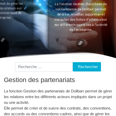
La fonction Gestion d'une base de
c
connaissance de Dolibarr permet
d
de créer, modifier, supprimer et
consulter des fiches d'information
sur différents sujets liés à l'activité
de l'entreprise.
Rechercher
Rechercher
Gestion des partenariats
La fonction Gestion des partenariats de Dolibarr permet de gérer
les relations entre les différents acteurs impliqués dans un projet
ou une activité.
Elle permet de créer et de suivre des contrats, des conventions,
des accords ou des conventions-cadres, ainsi que de gérer les