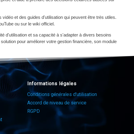
idéo et des guides d'utilisation qui peuvent être très utiles.
ube ou sur le wiki officiel.
té d'utilisation et sa capacité à s'adapter à divers besoins
 solution pour améliorer votre gestion financière, son module
Informations légales
Conditions générales d'utilisation
Accord de niveau de service
RGPD
t