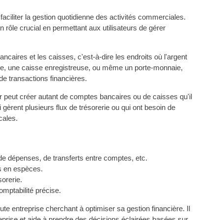
 faciliter la gestion quotidienne des activités commerciales.
 rôle crucial en permettant aux utilisateurs de gérer
aires et les caisses, c'est-à-dire les endroits où l'argent
que, une caisse enregistreuse, ou même un porte-monnaie,
s de transactions financières.
eur peut créer autant de comptes bancaires ou de caisses qu'il
i gèrent plusieurs flux de trésorerie ou qui ont besoin de
cales.
 de dépenses, de transferts entre comptes, etc.
ts en espèces.
sorerie.
omptabilité précise.
e entreprise cherchant à optimiser sa gestion financière. Il
ntreprise et aide à prendre des décisions éclairées basées sur