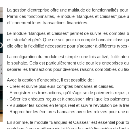
La gestion d'entreprise offre une multitude de fonctionnalités pour
Parmi ces fonctionnalités, le module "Banques et Caisses" joue un
efficacement leurs transactions financières.
Le module "Banques et Caisses" permet de suivre les comptes banc
est stocké et géré. Que ce soit pour un compte bancaire classi
elle offre la flexibilité nécessaire pour s'adapter à différents type
La configuration du module est simple : une fois activé, l'utilisat
le souhaite. Cela est particulièrement utile pour les entreprises qu
séparer les transactions pour diverses raisons comptables ou fis
Avec la gestion d'entreprise, il est possible de :
- Créer et suivre plusieurs comptes bancaires et caisses.
- Enregistrer les transactions, qu'il s'agisse de paiements reçus,
- Gérer les chèques reçus et à encaisser, ainsi que les paiemen
- Visualiser les soldes en temps réel et suivre l'évolution de la tré
- Rapprocher les écritures bancaires avec les relevés pour une c
En somme, le module "Banques et Caisses" est essentiel pour tout
contribue à une meilleure visibilité sur la santé financière de l'e