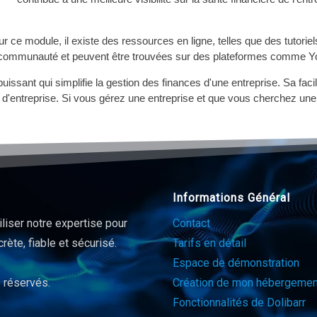
e module, il existe des ressources en ligne, telles que des tutoriels v
communauté et peuvent être trouvées sur des plateformes comme YouT
ssant qui simplifie la gestion des finances d'une entreprise. Sa facili
on d'entreprise. Si vous gérez une entreprise et que vous cherchez une
Informations Général
tiliser notre expertise pour
Contact
rète, fiable et sécurisé.
Tarifs en détail
Espace de démonstration
 réservés.
Création de mon hébergemen
Fonctionnalités de Dolibarr